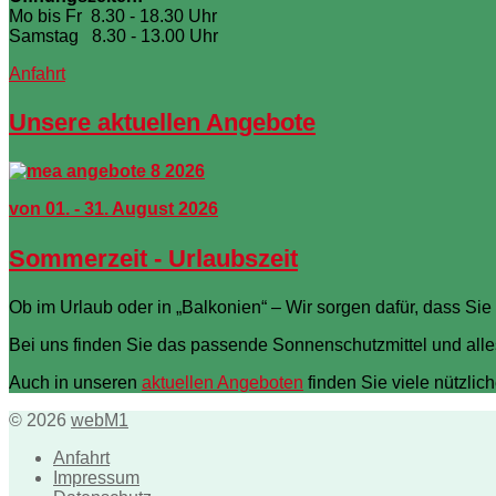
Mo bis Fr 8.30 - 18.30 Uhr
Samstag 8.30 - 13.00 Uhr
Anfahrt
Unsere aktuellen Angebote
von 01. - 31. August 2026
Sommerzeit - Urlaubszeit
Ob im Urlaub oder in „Balkonien“ – Wir sorgen dafür, dass 
Bei uns finden Sie das passende Sonnenschutzmittel und all
Auch in unseren
aktuellen Angeboten
finden Sie viele nützli
© 2026
webM1
Anfahrt
Impressum