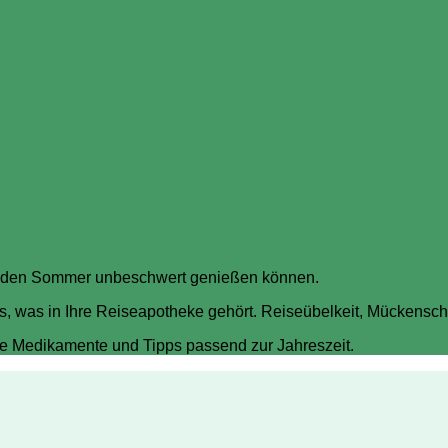
Sie den Sommer unbeschwert genießen können.
es, was in Ihre Reiseapotheke gehört. Reiseübelkeit, Mückens
che Medikamente und Tipps passend zur Jahreszeit.