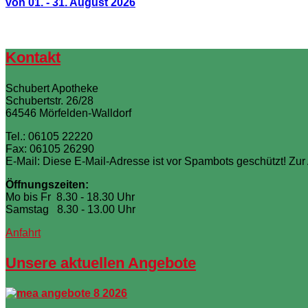
von 01. - 31. August 2026
Kontakt
Schubert Apotheke
Schubertstr. 26/28
64546 Mörfelden-Walldorf
Tel.: 06105 22220
Fax: 06105 26290
E-Mail:
Diese E-Mail-Adresse ist vor Spambots geschützt! Zur
Öffnungszeiten:
Mo bis Fr 8.30 - 18.30 Uhr
Samstag 8.30 - 13.00 Uhr
Anfahrt
Unsere aktuellen Angebote