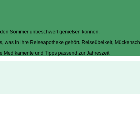
Sie den Sommer unbeschwert genießen können.
es, was in Ihre Reiseapotheke gehört. Reiseübelkeit, Mückens
che Medikamente und Tipps passend zur Jahreszeit.